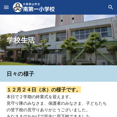
Skip to main content
Skip to navigation
学校生活
日々の様子
１２月
２４
日（
水
）の様子です。
本日で２学期の終業式を迎えます。
見守り隊のみなさま、保護者のみなさま、子どもたち
の登下校の見守りありがとうございました。
みなさまのおかげで安全に登下校できました。