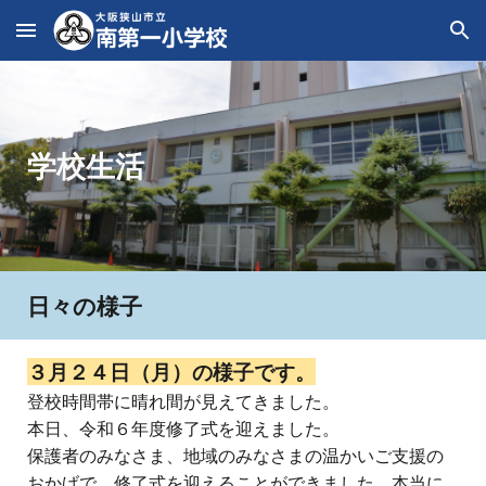
Skip to main content
Skip to navigation
学校生活
日々の様子
３月
２４
日（
月
）の様子です。
登校時間帯に晴れ間が見えてきました。
本日、令和６年度修了式を迎えました。
保護者のみなさま、地域のみなさまの温かいご支援の
おかげで、修了式を迎えることができました。本当に