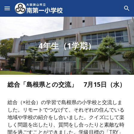
Skip to main content
Skip to navigation
4年生（1学期）
総合「島根県との交流」
7
月
15
日（水）
総合（×社会）の学習で島根県の小学校と交流しま
した。リモートでつなげて、それぞれの住んでいる
地域や学校の紹介をし合いました。クイズにして楽
しく問題を出したり、質問をし合ったりと素敵な時
間を過ごすことができました。学級目標の「TRY」