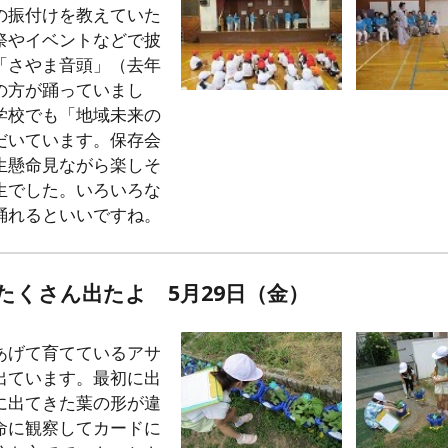
の振付けを教えていた
祭やイベントなどで披
「さやま音頭」（去年
の方が踊っていまし
学校でも「地域未来の
だいています。保存会
生懸命見ながら楽しそ
生でした。いろいろな
踊れるといいですね。
たくさん出たよ 5月29日（金）
あげて育てているアサ
出ています。最初に出
に出てきた葉の形が違
命に観察してカードに