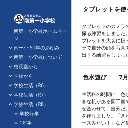
タブレットを使
Sk
タブレットのカメラ
南第一小学校ホームペー
撮る練習をしました
ジ
ブレットを大切に扱
南一小 50年のあゆみ
ラで自分の顔を写真
出する練習もしまし
南第一小学校について
校長室から
学校から
色水遊び 7月1
学校生活（R6）
生活科の時間に、色
学校生活（R7）
きな机がある図工室
学校生活（R8）
ぜ合わせて、自分だ
学校行事
を作りました。「き
ースみたい！」など
1年生