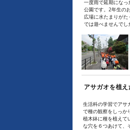
一度雨で延期になっ
公園です。2年生の
広場に水たまりがた
では遊べませんでし
アサガオを植え
生活科の学習でアサ
で種の観察をしっか
植木鉢に種を植えて
な穴を６つあけて、