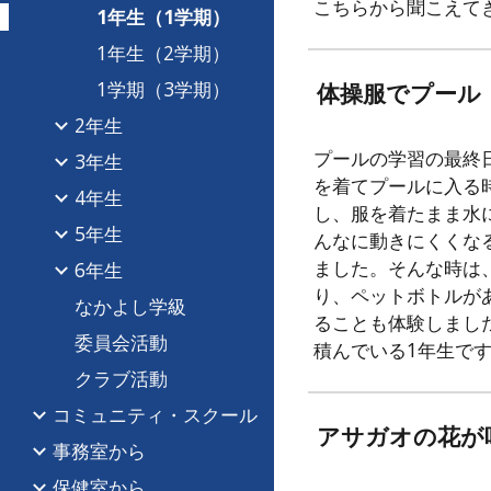
こちらから聞こえて
1年生（1学期）
1年生（2学期）
1学期（3学期）
体操服でプール
2年生
プールの学習の最終
3年生
を着てプールに入る
4年生
し、服を着たまま水
5年生
んなに動きにくくな
ました。そんな時は
6年生
り、ペットボトルが
なかよし学級
ることも体験しまし
委員会活動
積んでいる1年生で
クラブ活動
コミュニティ・スクール
アサガオの花が
事務室から
保健室から