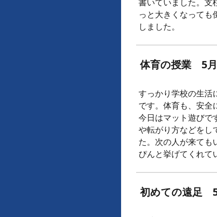
書いていました。支
っと大きくなっても
しました。
体育の授業 5月
すっかり学校の生活
です。体育も、安全
今日はマット遊びで
や転がり方などをし
た。次の人が来ても
ぴんと挙げてくれて
初めての遠足 5