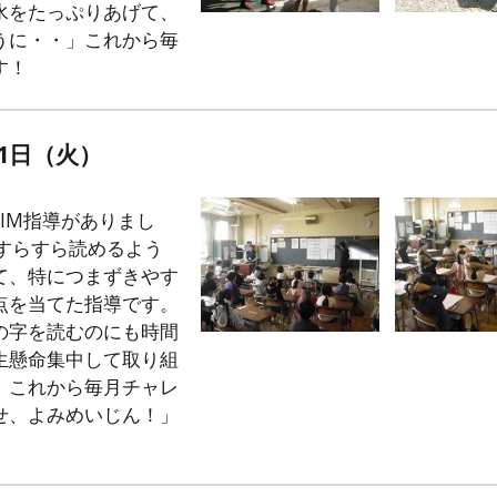
水をたっぷりあげて、
うに・・」これから毎
す！
21日（火）
IM指導がありまし
がすらすら読めるよう
て、特につまずきやす
点を当てた指導です。
の字を読むのにも時間
生懸命集中して取り組
。これから毎月チャレ
せ、よみめいじん！」