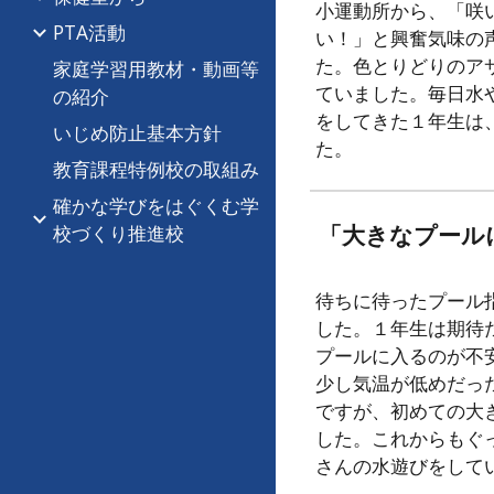
小運動所から、「咲
PTA活動
い！」と興奮気味の
た。色とりどりのア
家庭学習用教材・動画等
ていました。毎日水
の紹介
をしてきた１年生は
いじめ防止基本方針
た。
教育課程特例校の取組み
確かな学びをはぐくむ学
「大きなプール
校づくり推進校
待ちに待ったプール
した。１年生は期待
プールに入るのが不
少し気温が低めだっ
ですが、初めての大
した。これからもぐ
さんの水遊びをして