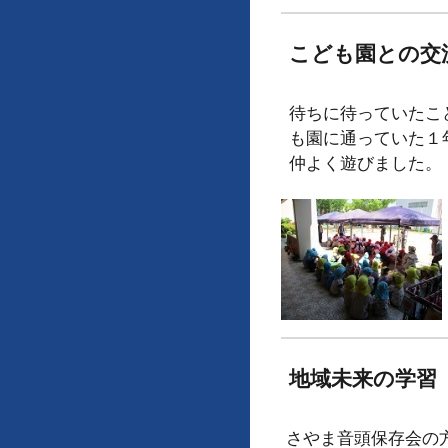
こども園との交
待ちに待っていたこ
も園に通っていた１
仲よく遊びました。
地域未来の学習
さやま音頭保存会の