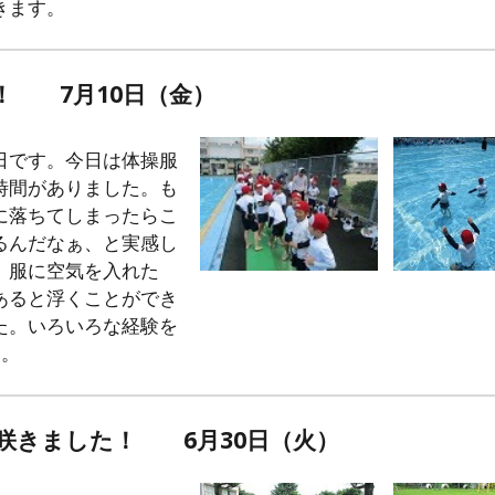
きます。
！
7
月
1
0日（
金
）
日です。今日は体操服
時間がありました。も
に落ちてしまったらこ
るんだなぁ、と実感し
、服に空気を入れた
あると浮くことができ
た。いろいろな経験を
す。
咲きました！ 6月30日（火）