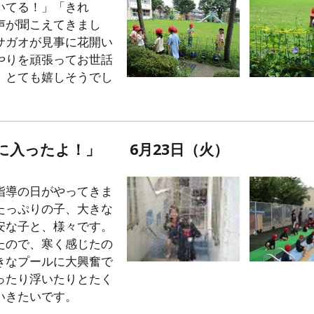
いてる！」「きれ
声が聞こえてきまし
サガオが見事に花開い
やりを頑張ってお世話
、とても嬉しそうでし
に入ったよ！」 6月23日（火）
指導の日がやってきま
たっぷりの子、大きな
安な子と、様々です。
たので、寒く感じたの
きなプールに大興奮で
ったり浮いたりとたく
いきたいです。