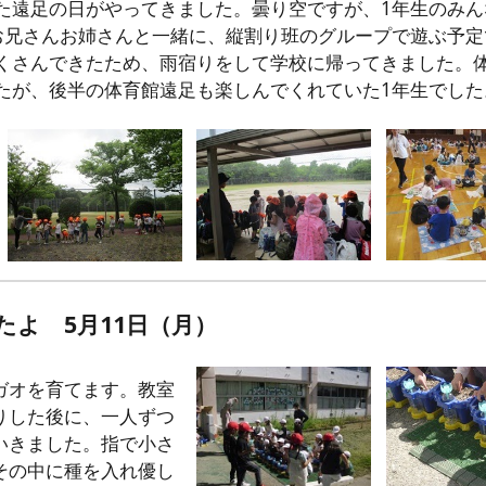
た遠足の日がやってきました。曇り空ですが、1年生のみ
お兄さんお姉さんと一緒に、縦割り班のグループで遊ぶ予
くさんできたため、雨宿りをして学校に帰ってきました。体
たが、後半の体育館遠足も楽しんでくれていた1年生でした
たよ
5
月
1
1日（
月
）
ガオを育てます。教室
りした後に、一人ずつ
いきました。指で小さ
その中に種を入れ優し